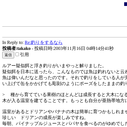
In Reply to:
Re:釣りをするなら
投稿者:takako
- 投稿日時:2003年11月16日 04時14分41秒
引用
ルアー疑似餌と浮き釣りがいまやっと解りました。
疑似餌を日本に送ったら、こんなものでは魚は釣れないと云
魚は偉いんだなと思ったのです。それで釣りをしている人が
い上げて缶をかかげても彫刻のようにポーズをしたままの釣
> 種から育てている果樹のほとんどは成長すると大木にな
木が入る温室を建てることです。もっとも自分が亜熱帯地方
温室があるとドリアンやバナナの木は簡単に育つかもしれま
珍しい ドリアンの成長が楽しみですね。
毎朝、パイナップルジュースとパパヤを食べるのがゆめでし